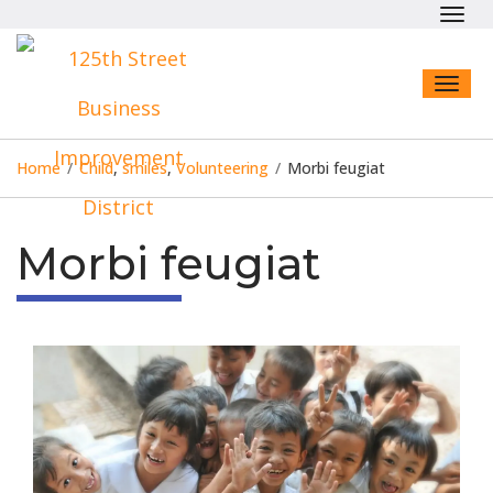
Toggl
navig
Toggl
naviga
Home
/
Child
,
smiles
,
Volunteering
/
Morbi feugiat
Morbi feugiat